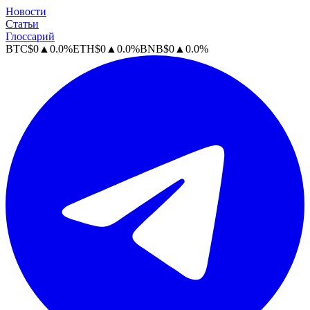
Новости
Статьи
Глоссарий
BTC
$
0
▲
0.0
%
ETH
$
0
▲
0.0
%
BNB
$
0
▲
0.0
%