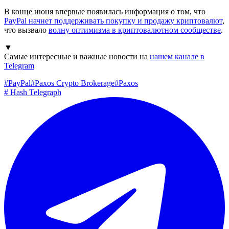
В конце июня впервые появилась информация о том, что
PayPal начнет поддерживать покупку и продажу криптовалют
,
что вызвало
волну оптимизма в криптовалютном сообществе
.
▼
Самые интересные и важные новости на
нашем канале в
Telegram
#
PayPal
#
Paxos Crypto Brokerage
#
Paxos
#
Hash Telegraph