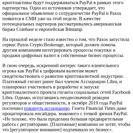
криптоактивы будут поддерживаться PayPal в рамках этого
партнерства. Один из источников утверждает, что
официальное объявление о сотрудничестве PayPal и Paxos
появится в СМИ уже на этой неделе. В качестве
потенциальных партнеров рассматривались американская
биржа Coinbase и европейская Bitstamp.
На прошлой неделе стало известно о том, что Paxos запустила
сервис Paxos Crypto Brokerage, который должен помочь
другим компаниям интегрировать процессы покупки и
продажи цифровых валют в собственные бизнес-процессы.
В свою очередь, искренний интерес такого влиятельного
игрока как PayPal к цифровым валютам может
свидетельствовать о развитии криптовалютной индустрии.
Платежный гигант ранее был членом Ассоциации Libra, и
планировал участвовать в разработке и запуске
криптовалютного проекта гиганта социальных сетей Facebook
Libra. Однако, испугавшись неоднозначной реакции
регуляторов и общественности, в октябре 2019 года PayPal
поспешил
покинуть ассоциацию
. Газета Financial Times даже
процитировала инсайдера, знакомого с точкой зрения PayPal:
«Не похоже, что была проделана большая предварительная
работа с регуляторами. [Платежные] компании не хотят, чтобы
это [регуляторное внимание] подтачивало их бизнес».