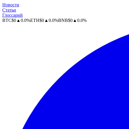
Новости
Статьи
Глоссарий
BTC
$
0
▲
0.0
%
ETH
$
0
▲
0.0
%
BNB
$
0
▲
0.0
%