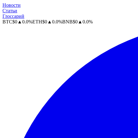
Новости
Статьи
Глоссарий
BTC
$
0
▲
0.0
%
ETH
$
0
▲
0.0
%
BNB
$
0
▲
0.0
%