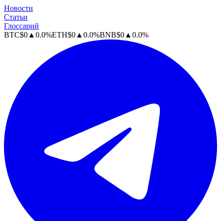
Новости
Статьи
Глоссарий
BTC
$
0
▲
0.0
%
ETH
$
0
▲
0.0
%
BNB
$
0
▲
0.0
%