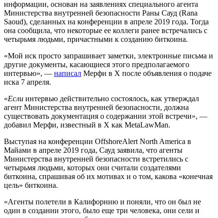
информации, основан на заявлениях специального агента
Министерства внутренней безопасности Раны Сауд (Rana
Saoud), сделанных на конференции в апреле 2019 года. Тогда
она сообщила, что некоторые ее коллеги ранее встречались с
четырьмя людьми, причастными к созданию биткоина.
«Мой иск просто запрашивает заметки, электронные письма и
другие документы, касающиеся этого предполагаемого
интервью», —
написал
Мерфи в X после объявления о подаче
иска 7 апреля.
«
Если
интервью действительно состоялось, как утверждал
агент Министерства внутренней безопасности, должна
существовать документация о содержании этой встречи», —
добавил Мерфи, известный в X как MetaLawMan.
Выступая на конференции OffshoreAlert North America в
Майами в апреле 2019 года, Сауд заявила, что агенты
Министерства внутренней безопасности встретились с
четырьмя людьми, которых они считали создателями
биткоина, спрашивая об их мотивах и о том, какова «конечная
цель» биткоина.
«Агенты полетели в Калифорнию и поняли, что он был не
один в создании этого, было еще три человека, они сели и