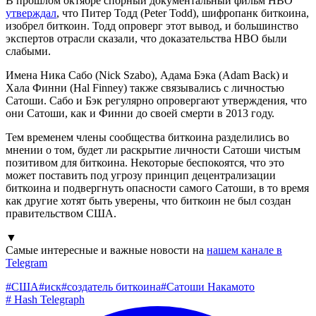
В прошлом октябре спорный документальный фильм HBO
утверждал
, что Питер Тодд (Peter Todd), шифропанк биткоина,
изобрел биткоин. Тодд опроверг этот вывод, и большинство
экспертов отрасли сказали, что доказательства HBO были
слабыми.
Имена Ника Сабо (Nick Szabo), Адама Бэка (Adam Back) и
Хала Финни (Hal Finney) также связывались с личностью
Сатоши. Сабо и Бэк регулярно опровергают утверждения, что
они Сатоши, как и Финни до своей смерти в 2013 году.
Тем временем члены сообщества биткоина разделились во
мнении о том, будет ли раскрытие личности Сатоши чистым
позитивом для биткоина. Некоторые беспокоятся, что это
может поставить под угрозу принцип децентрализации
биткоина и подвергнуть опасности самого Сатоши, в то время
как другие хотят быть уверены, что биткоин не был создан
правительством США.
▼
Самые интересные и важные новости на
нашем канале в
Telegram
#
США
#
иск
#
создатель биткоина
#
Сатоши Накамото
#
Hash Telegraph