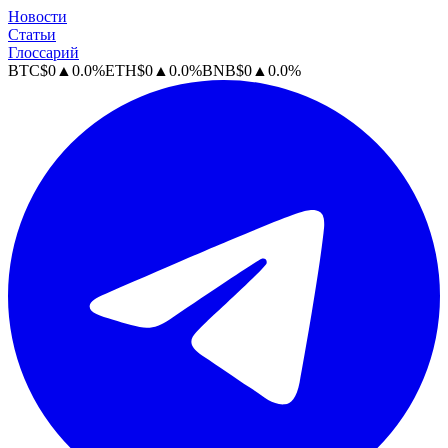
Новости
Статьи
Глоссарий
BTC
$
0
▲
0.0
%
ETH
$
0
▲
0.0
%
BNB
$
0
▲
0.0
%