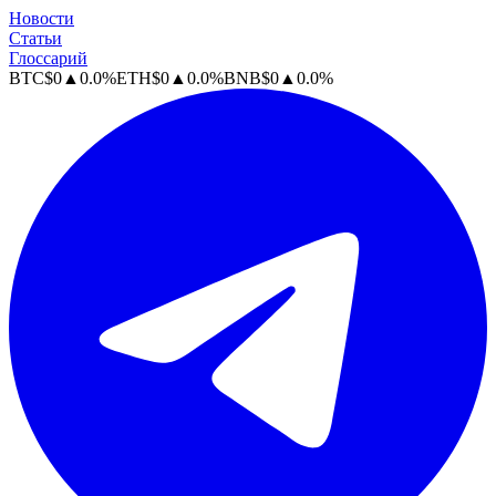
Новости
Статьи
Глоссарий
BTC
$
0
▲
0.0
%
ETH
$
0
▲
0.0
%
BNB
$
0
▲
0.0
%