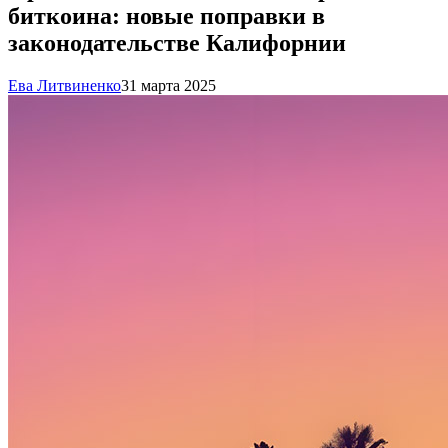
биткоина: новые поправки в
законодательстве Калифорнии
Ева Литвиненко
31 марта 2025