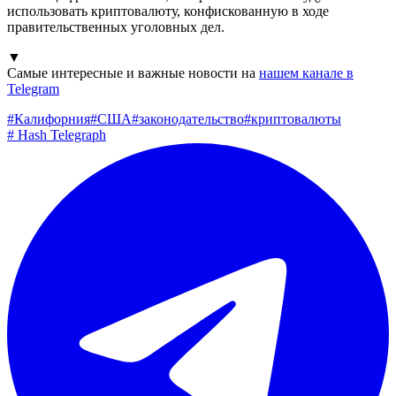
использовать криптовалюту, конфискованную в ходе
правительственных уголовных дел.
▼
Самые интересные и важные новости на
нашем канале в
Telegram
#
Калифорния
#
США
#
законодательство
#
криптовалюты
#
Hash Telegraph