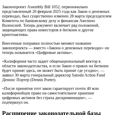
Законопроект Assembly Bill 1052, первоначально
представленный 20 февраля 2025 года как Закон о денежных
переводах, был существенно изменен 28 марта председателем
Комитета по банковскому делу и финансам Авелино
Валенсией. Теперь документ включает ряд положений,
защищающих права инвесторов в биткоин и другие
криптоактивы.
Внесенные поправки полностью меняют название
законопроекта — вместо «Закона о денежных переводах» он
теперь называется «Цифровые активы».
«Калифорния часто задает общенациональный вектор в
области законодательства, и если Закон о правах на биткоин
будет принят здесь, он может быть принят где угодно», —
заявил 30 марта генеральный директор Satoshi Action Fund
Деннис Портер (Dennis Porter).
«После принятия этот закон гарантирует почти 40 млн
калифорнийцев право на самостоятельное хранение
цифровых активов без страха дискриминации», —
подчеркнул он.
Расширение законодательной базы