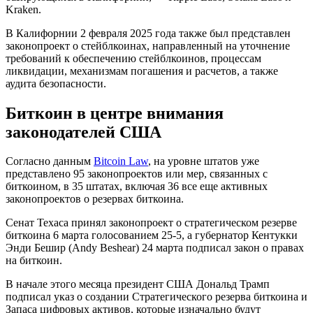
Kraken.
В Калифорнии 2 февраля 2025 года также был представлен
законопроект о стейблкоинах, направленный на уточнение
требований к обеспечению стейблкоинов, процессам
ликвидации, механизмам погашения и расчетов, а также
аудита безопасности.
Биткоин в центре внимания
законодателей США
Согласно данным
Bitcoin Law
, на уровне штатов уже
представлено 95 законопроектов или мер, связанных с
биткоином, в 35 штатах, включая 36 все еще активных
законопроектов о резервах биткоина.
Сенат Техаса принял законопроект о стратегическом резерве
биткоина 6 марта голосованием 25-5, а губернатор Кентукки
Энди Бешир (Andy Beshear) 24 марта подписал закон о правах
на биткоин.
В начале этого месяца президент США Дональд Трамп
подписал указ о создании Стратегического резерва биткоина и
Запаса цифровых активов, которые изначально будут