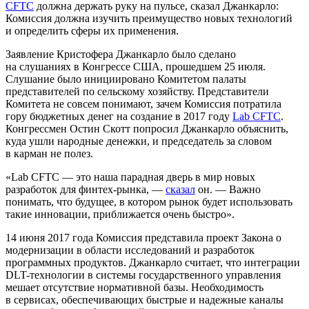
CFTC
должна держать руку на пульсе, сказал Джанкарло:
Комиссия должна изучить преимущество новых технологий
и определить сферы их применения.
Заявление Кристофера Джанкарло было сделано
на слушаниях в Конгрессе США, прошедшем 25 июля.
Слушание было инициировано Комитетом палаты
представителей по сельскому хозяйству. Представители
Комитета не совсем понимают, зачем Комиссия потратила
гору бюджетных денег на создание в 2017 году
Lab CFTC
.
Конгрессмен Остин Скотт попросил Джанкарло объяснить,
куда ушли народные денежки, и председатель за словом
в карман не полез.
«Lab CFTC — это наша парадная дверь в мир новых
разработок для финтех-рынка, —
сказал
он. — Важно
понимать, что будущее, в котором рынок будет использовать
такие инновации, приближается очень быстро».
14 июня 2017 года Комиссия представила проект Закона о
модернизации в области исследований и разработок
программных продуктов. Джанкарло считает, что интеграции
DLT-технологии в системы государственного управления
мешает отсутствие нормативной базы. Необходимость
в сервисах, обеспечивающих быстрые и надежные каналы