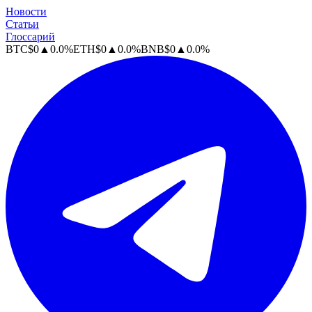
Новости
Статьи
Глоссарий
BTC
$
0
▲
0.0
%
ETH
$
0
▲
0.0
%
BNB
$
0
▲
0.0
%