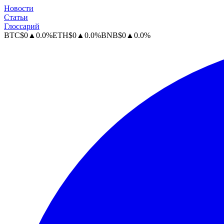
Новости
Статьи
Глоссарий
BTC
$
0
▲
0.0
%
ETH
$
0
▲
0.0
%
BNB
$
0
▲
0.0
%