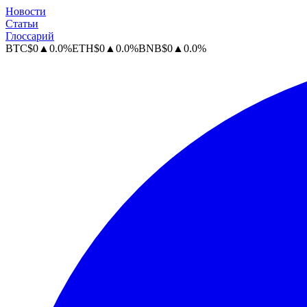
Новости
Статьи
Глоссарий
BTC
$
0
▲
0.0
%
ETH
$
0
▲
0.0
%
BNB
$
0
▲
0.0
%