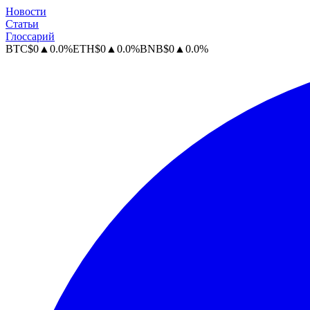
Новости
Статьи
Глоссарий
BTC
$
0
▲
0.0
%
ETH
$
0
▲
0.0
%
BNB
$
0
▲
0.0
%