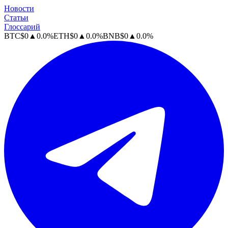
Новости
Статьи
Глоссарий
BTC
$
0
▲
0.0
%
ETH
$
0
▲
0.0
%
BNB
$
0
▲
0.0
%