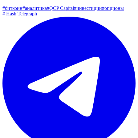
#
биткоин
#
аналитика
#
QCP Capital
#
инвестиции
#
опционы
#
Hash Telegraph