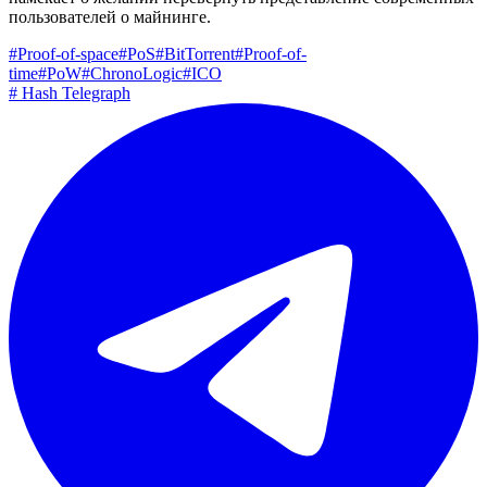
пользователей о майнинге.
#
Proof-of-space
#
PoS
#
BitTorrent
#
Proof-of-
time
#
PoW
#
ChronoLogic
#
ICO
#
Hash Telegraph