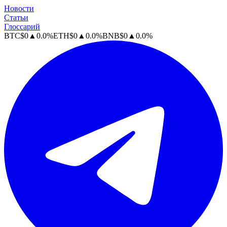
Новости
Статьи
Глоссарий
BTC
$
0
▲
0.0
%
ETH
$
0
▲
0.0
%
BNB
$
0
▲
0.0
%