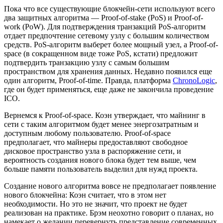
Пока что все существующие блокчейн-сети используют всего
два защитных алгоритма — Proof-of-stake (PoS) и Proof-of-
work (PoW). Для подтверждения транзакций PoS-алгоритм
отдает предпочтение сетевому узлу с большим количеством
средств. PoS-алгоритм выберет более мощный узел, а Proof-of-
space (в сокращенном виде тоже PoS, кстати) предложит
подтвердить транзакцию узлу с самым большим
пространством для хранения данных. Недавно появился еще
один алгоритм, Proof-of-time. Правда, платформа
ChronoLogic
,
где он будет применяться, еще даже не закончила проведение
ICO.
Вернемся к Proof-of-space. Коэн утверждает, что майнинг в
сети с таким алгоритмом будет менее энергозатратным и
доступным любому пользователю. Proof-of-space
предполагает, что майнеры предоставляют свободное
дисковое пространство узла в распоряжение сети, и
вероятность создания нового блока будет тем выше, чем
больше памяти пользователь выделил для нужд проекта.
Создание нового алгоритма вовсе не предполагает появление
нового блокчейна: Коэн считает, что в этом нет
необходимости. Но это не значит, что проект не будет
реализован на практике. Брэм неохотно говорит о планах, но
намекает о желании перевернуть представление современных