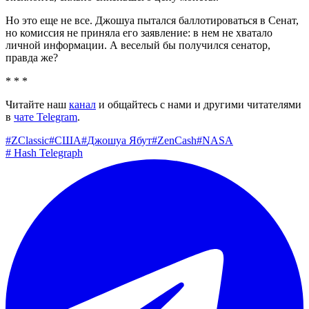
Но это еще не все. Джошуа пытался баллотироваться в Сенат,
но комиссия не приняла его заявление: в нем не хватало
личной информации. А веселый бы получился сенатор,
правда же?
* * *
Читайте наш
канал
и общайтесь с нами и другими читателями
в
чате Telegram
.
#
ZСlassic
#
США
#
Джошуа Ябут
#
ZenCash
#
NASA
#
Hash Telegraph