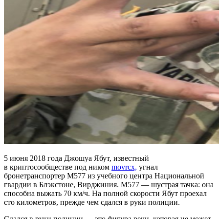
5 июня 2018 года Джошуа Ябут, известный
в криптосообществе под ником
movrcx,
угнал
бронетранспортер M577 из учебного центра Национальной
гвардии в Блэкстоне, Вирджиния. M577 — шустрая тачка: она
способна выжать 70 км/ч. На полной скорости Ябут проехал
сто километров, прежде чем сдался в руки полиции.
Сдался в руки полиции — это фигура речи, которая не может