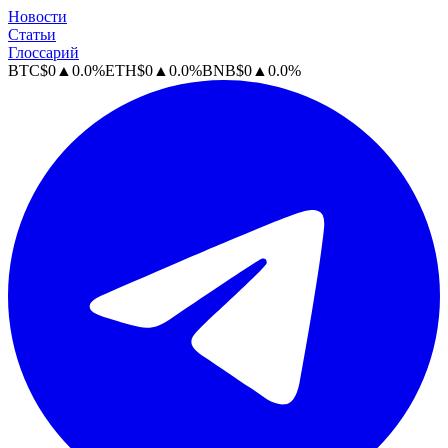
Новости
Статьи
Глоссарий
BTC
$
0
▲
0.0
%
ETH
$
0
▲
0.0
%
BNB
$
0
▲
0.0
%