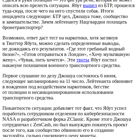
описать всю прелесть ситуации. Ябут
вышел
из БТР, прошелся
туда-сюда, после чего на него спустили собак. Итоги
инцидента следующие: БТР цел, Джошуа тоже, сообщество
в замешательстве. Зачем лейтенанту Нацгвардии похищать
бронетранспортер?
Возможно, ответ даст тест на наркотики, хотя заглянув
в Твиттер Ябута, можно сделать определенные выводы,
не дожидаясь его результатов. «Где этот гребаный водный
бизон?», «Готов отправиться в Лондон», «Хочу мультяшную
жену», «Чувак, пить хочется». Эти
твиты
Ябут постил
накануне похишения военного транспортного средства.
Первое слушание по делу Джошуа состоялось 6 июня,
следующее запланировано на 11 число. Лейтенанта обвиняют
в вождении под воздействием наркотиков, бегстве
от полиции и несанкционированном использовании
транспортного средства.
Пикантности ситуации добавляет тот факт, что Ябут успел
поработать сотрудником отделения по кибербезопасности
NASA и разработчиком форка ZСlassic. Кроме этого Джошуа
сотрудничал с ZenCash, но был вынужден покинуть проект
после того, как сообщество обвинило его в создании
эксплойта, сильно снизившего цену монеты.