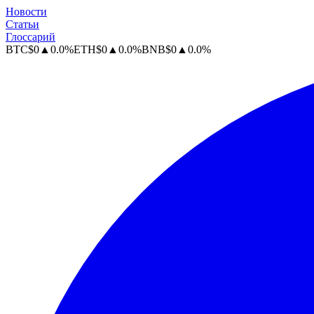
Новости
Статьи
Глоссарий
BTC
$
0
▲
0.0
%
ETH
$
0
▲
0.0
%
BNB
$
0
▲
0.0
%