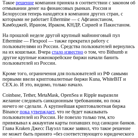
Такое
решение
компания приняла в соответствии с законом об
отмывании денег на финансовых рынках. Россия и
Белоруссия теперь находятся в компании других стран, с
которыми не работает Ethermine — с Афганистаном,
Камбоджей, Ираном, Ираком, КНДР, Сирией и Пакистаном.
На прошлой неделе другой крупный майнинговый пул
Ethermine — Flexpool — также прекратил работу с
пользователями из России. Средства пользователей вернулись
на их кошельки. Вчера
стало известно
о том, что Bithumb и
другие крупные южнокорейские биржи начали банить
пользователей из России.
Кроме того, ограничения для пользователей из РФ самыми
первыми ввели криптовалютные биржи Kuna, WhiteBIT и
CEX.io. И это, видимо, только начало.
Coinbase, Tether, MetaMask, OpenSea и Ripple выразили
желание следовать санкционным требованиям, но пока
ничего не сделали. А крупнейшая криптовалютная биржа
Binance
пока утверждает
, что не будет наказывать
пользователей из России. Не повезло только тем, кто
привязывал к аккаунтам карты попавших под санкции банков.
Глава Kraken Джесс Пауэлл также заявил, что такое решение
не может быть принято «без соответствующего юридического