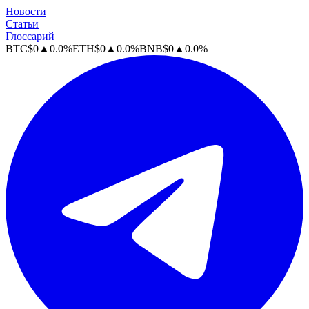
Новости
Статьи
Глоссарий
BTC
$
0
▲
0.0
%
ETH
$
0
▲
0.0
%
BNB
$
0
▲
0.0
%