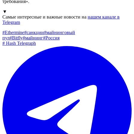
требования».
▼
Самые интересные и важные новости на
нашем канале в
Telegram
#
Ethermine
#
санкции
#
майнинговый
пул
#
Bitfly
#
майнинг
#
Россия
#
Hash Telegraph