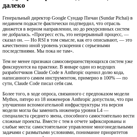
далеко
Генеральный директор Google Сундар Пичаи (Sundar Pichai) в
недавнем подкасте фактически подтвердил, что отрасль
движется в верном направлении, но до рекурсивных систем
не добралась. «Прогресс есть, это непрерывный процесс, —
сказал он. — Но RSI в том смысле, как его описывают, — это
качественно иной уровень ускорения с серьезными
последствиями. Мы пока не там».
Тем не менее признаки самосовершенствующихся систем уже
фиксируются на практике. В январе один из ведущих
разработчиков Claude Code в Anthropic оценил долю кода,
написанного самим инструментом, примерно в 100% — по
сути, Claude Code писал себя сам.
Более того, в ходе опроса, связанного с предпоказом модели
Mythos, пятеро из 18 инженеров Anthropic допустили, что при
улучшении вспомогательной инфраструктуры эта версия
модели могла бы заменить инженера уровня L4 —
специалиста среднего звена, способного самостоятельно вести
сложные проекты. Вместе с тем в отчете зафиксированы и
слабые места: самостоятельное управление многонедельными
задачами с размытыми условиями, понимание приоритетов