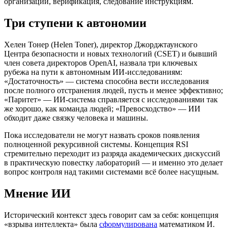
организации, верификация, следование инструкциям.
Три ступени к автономии
Хелен Тонер (Helen Toner), директор Джорджтаунского
Центра безопасности и новых технологий (CSET) и бывший
член совета директоров OpenAI, назвала три ключевых
рубежа на пути к автономным ИИ-исследованиям:
«Достаточность» — система способна вести исследования
после полного отстранения людей, пусть и менее эффективно;
«Паритет» — ИИ-система справляется с исследованиями так
же хорошо, как команда людей; «Превосходство» — ИИ
обходит даже связку человека и машины.
Пока исследователи не могут назвать сроков появления
полноценной рекурсивной системы. Концепция RSI
стремительно переходит из разряда академических дискуссий
в практическую повестку лабораторий — и именно это делает
вопрос контроля над такими системами всё более насущным.
Мнение ИИ
Исторический контекст здесь говорит сам за себя: концепция
«взрыва интеллекта» была
сформулирована
математиком И.