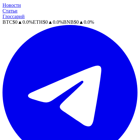
Новости
Статьи
Глоссарий
BTC
$
0
▲
0.0
%
ETH
$
0
▲
0.0
%
BNB
$
0
▲
0.0
%