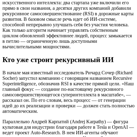
искусственного интеллекта: два стартапа уже включили его
прямо в свои названия, а десятки других компаний добавили
рекурсивное самосовершенствование (RSI) в дорожные карты
развития. В базовом смысле речь идет об ИИ-системе,
способной непрерывно улучшать себя без участия человека.
Как только алгоритм начинает управлять собственным
циклом обновлений эффективнее людей, процесс замыкается
в петлю — ограниченную лишь доступными
вычислительными мощностями.
Кто уже строит рекурсивный ИИ
В начале мая известный исследователь Ричард Сочер (Richard
Socher) запустил компанию с говорящим названием Recursive
Superintelligence, обозначив RSI в качестве прямой цели. «Наш
главный фокус — создание по-настоящему рекурсивного
самосовершенствующегося суперинтеллекта в масштабе», —
рассказал он. По его словам, весь процесс — от генерации
идей до их реализации и проверки — должен стать полностью
автоматическим.
Параллельно Андрей Карпатий (Andrej Karpathy) — фигура
культовая для индустрии благодаря работе в Tesla и OpenAI —
ведет проект Auto-Research. В нем ИИ-агенты обучают