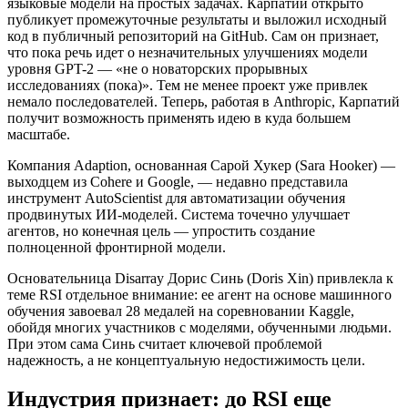
языковые модели на простых задачах. Карпатий открыто
публикует промежуточные результаты и выложил исходный
код в публичный репозиторий на GitHub. Сам он признает,
что пока речь идет о незначительных улучшениях модели
уровня GPT-2 — «не о новаторских прорывных
исследованиях (пока)». Тем не менее проект уже привлек
немало последователей. Теперь, работая в Anthropic, Карпатий
получит возможность применять идею в куда большем
масштабе.
Компания Adaption, основанная Сарой Хукер (Sara Hooker) —
выходцем из Cohere и Google, — недавно представила
инструмент AutoScientist для автоматизации обучения
продвинутых ИИ-моделей. Система точечно улучшает
агентов, но конечная цель — упростить создание
полноценной фронтирной модели.
Основательница Disarray Дорис Синь (Doris Xin) привлекла к
теме RSI отдельное внимание: ее агент на основе машинного
обучения завоевал 28 медалей на соревновании Kaggle,
обойдя многих участников с моделями, обученными людьми.
При этом сама Синь считает ключевой проблемой
надежность, а не концептуальную недостижимость цели.
Индустрия признает: до RSI еще