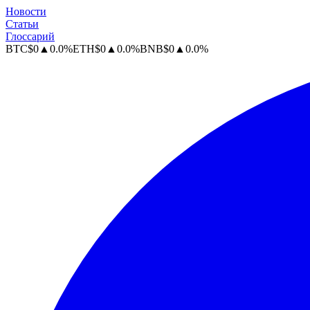
Новости
Статьи
Глоссарий
BTC
$
0
▲
0.0
%
ETH
$
0
▲
0.0
%
BNB
$
0
▲
0.0
%