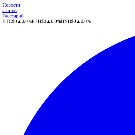
Новости
Статьи
Глоссарий
BTC
$
0
▲
0.0
%
ETH
$
0
▲
0.0
%
BNB
$
0
▲
0.0
%