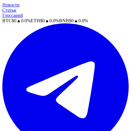
Новости
Статьи
Глоссарий
BTC
$
0
▲
0.0
%
ETH
$
0
▲
0.0
%
BNB
$
0
▲
0.0
%