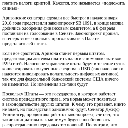
платить налоги криптой. Кажется, это называется «подложить
свинью».
Аризонские сенаторы сделали все быстро: в начале января
2018 года представили законопроект SB 1091, в конце месяца
добились одобрения финансовым комитетом, а 8 февраля
поставили на голосование в Сенате. Законопроект прошел,
и теперь за него должны проголосовать в Палате
представителей штата.
Если все срастется, Аризона станет первым штатом,
предлагающим жителям платить налоги с помощью активов
Р2Р-сетей. Налоговое управление штата будет в течение суток
конвертировать полученные средства в USD (так налоговики
надеются нивелировать волатильность цифровых активов),
так что для федеральной банковской системы США ничего
не изменится. Но изменения все-таки будут.
Поскольку Штаты — это государство, в котором работает
система прецедентного права, эта норма может появиться
в законодательстве других штатов. К чему это приведет, никто
не знает, но последствия однозначно будут. Сенатор Джефф
Уиннингер, продвигающий этот законопроект, считает, что
такие инициативы как минимум будут способствовать
распространению передовых технологий. Посмотрим, что