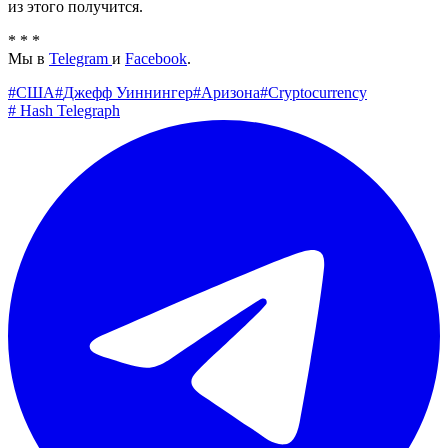
из этого получится.
* * *
Мы в
Telegram
и
Facebook
.
#
США
#
Джефф Уиннингер
#
Аризона
#
Cryptocurrency
#
Hash Telegraph