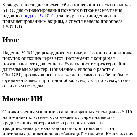
Strategy в последнее время всё активнее опиралась на выпуск
STRC для финансирования покупок биткоина: компания
недавно
продала 32 BTC
для покрытия дивидендов по
привилегированным акциям, а спустя неделю приобрела
1 587 BTC.
Итог
Падение STRC до рекордного минимума 18 июня и остановка
покупок биткоина через этот инструмент с конца мая
показывают, что давление на бумагу носит структурный и
длительный характер. Признание Сейлора о работе с
ChatGPT, прозвучавшее в тот же день, само по себе не было
фундаментальной причиной обвала, но, судя по всему, стало
отличным поводом.
Мнение ИИ
С точки зрения машинного анализа данных ситуация со STRC
напоминает классическую механику маржинального
кредитования, которая много раз проявлялась на
традиционных рынках задолго до криптовалют — от
ипотечных деривативов до облигаций с плечом. Конструкция