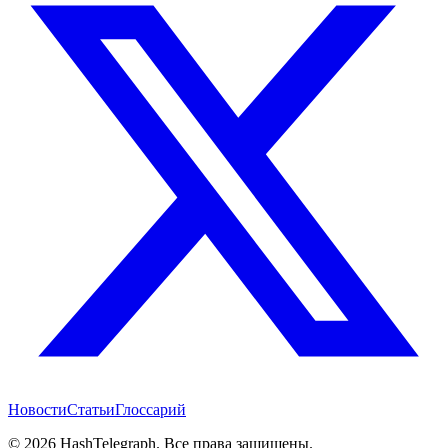
Новости
Статьи
Глоссарий
©
2026
HashTelegraph. Все права защищены.