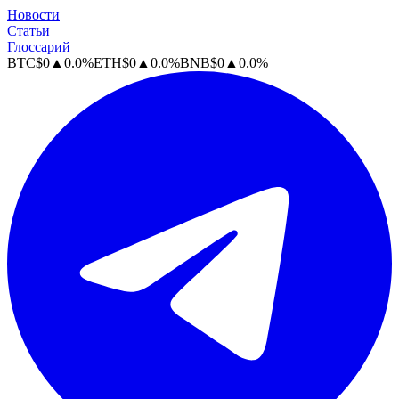
Новости
Статьи
Глоссарий
BTC
$
0
▲
0.0
%
ETH
$
0
▲
0.0
%
BNB
$
0
▲
0.0
%