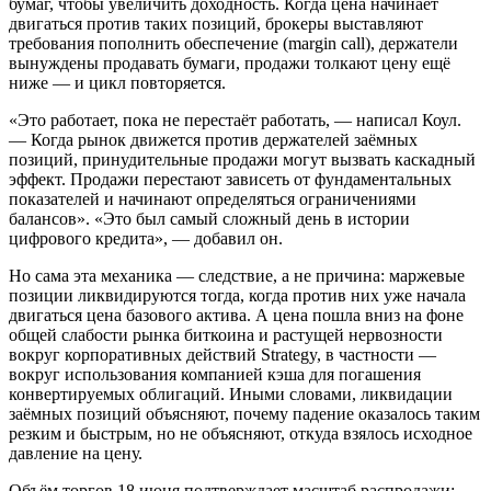
бумаг, чтобы увеличить доходность. Когда цена начинает
двигаться против таких позиций, брокеры выставляют
требования пополнить обеспечение (margin call), держатели
вынуждены продавать бумаги, продажи толкают цену ещё
ниже — и цикл повторяется.
«Это работает, пока не перестаёт работать, — написал Коул.
— Когда рынок движется против держателей заёмных
позиций, принудительные продажи могут вызвать каскадный
эффект. Продажи перестают зависеть от фундаментальных
показателей и начинают определяться ограничениями
балансов». «Это был самый сложный день в истории
цифрового кредита», — добавил он.
Но сама эта механика — следствие, а не причина: маржевые
позиции ликвидируются тогда, когда против них уже начала
двигаться цена базового актива. А цена пошла вниз на фоне
общей слабости рынка биткоина и растущей нервозности
вокруг корпоративных действий Strategy, в частности —
вокруг использования компанией кэша для погашения
конвертируемых облигаций. Иными словами, ликвидации
заёмных позиций объясняют, почему падение оказалось таким
резким и быстрым, но не объясняют, откуда взялось исходное
давление на цену.
Объём торгов 18 июня подтверждает масштаб распродажи: