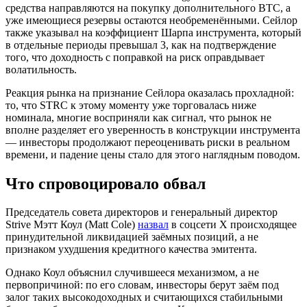
средства направляются на покупку дополнительного BTC, а
уже имеющиеся резервы остаются необременёнными. Сейлор
также указывал на коэффициент Шарпа инструмента, который
в отдельные периоды превышал 3, как на подтверждение
того, что доходность с поправкой на риск оправдывает
волатильность.
Реакция рынка на признание Сейлора оказалась прохладной:
то, что STRC к этому моменту уже торговалась ниже
номинала, многие восприняли как сигнал, что рынок не
вполне разделяет его уверенность в конструкции инструмента
— инвесторы продолжают переоценивать риски в реальном
времени, и падение цены стало для этого наглядным поводом.
Что спровоцировало обвал
Председатель совета директоров и генеральный директор
Strive Мэтт Коул (Matt Cole)
назвал
в соцсети X происходящее
принудительной ликвидацией заёмных позиций, а не
признаком ухудшения кредитного качества эмитента.
Однако Коул объяснил случившееся механизмом, а не
первопричиной: по его словам, инвесторы берут заём под
залог таких высокодоходных и считающихся стабильными