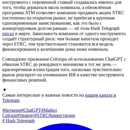
инструмента с переменной ставкой создавалась именно для
того, чтобы держаться около номинала, а обновлённая
программа ATM позволяет компании продавать акции STRC
постепенно на открытом рынке, не прибегая к крупным
единовременным заимствованиям, как это было с
конвертируемым долгом раньше — об этом Hash Telegraph
писал
в марте. Зависимость компании от одного инструмента
создаёт структурный риск: чем больше капитала проходит
через STRC, тем чувствительнее становится вся модель
финансирования к колебаниям цены ниже номинала.
Совпадение признания Сейлора об использовании ChatGPT с
обвалом STRC до рекордного минимума в тот же день —
красноречивая иллюстрация того, насколько чувствительно
рынок реагирует на упоминание ИИ в качестве инструмента
финансовых решений.
▼
Самые интересные и важные новости на
нашем канале в
Telegram
#
биткоин
#
ChatGPT
#
Майкл
Сейлор
#
Strategy
#
STRC
#
инвестиции
#
Hash Telegraph