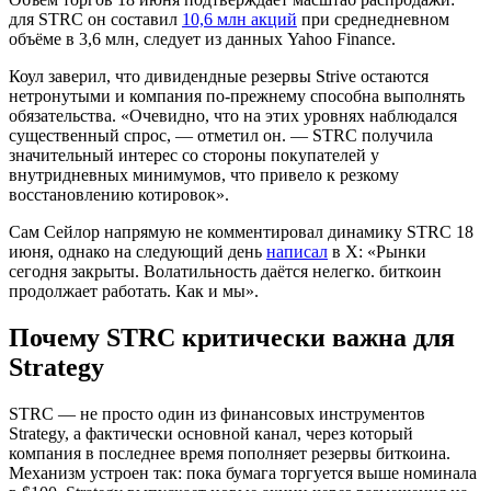
для STRC он составил
10,6 млн акций
при среднедневном
объёме в 3,6 млн, следует из данных Yahoo Finance.
Коул заверил, что дивидендные резервы Strive остаются
нетронутыми и компания по-прежнему способна выполнять
обязательства. «Очевидно, что на этих уровнях наблюдался
существенный спрос, — отметил он. — STRC получила
значительный интерес со стороны покупателей у
внутридневных минимумов, что привело к резкому
восстановлению котировок».
Сам Сейлор напрямую не комментировал динамику STRC 18
июня, однако на следующий день
написал
в X: «Рынки
сегодня закрыты. Волатильность даётся нелегко. биткоин
продолжает работать. Как и мы».
Почему STRC критически важна для
Strategy
STRC — не просто один из финансовых инструментов
Strategy, а фактически основной канал, через который
компания в последнее время пополняет резервы биткоина.
Механизм устроен так: пока бумага торгуется выше номинала