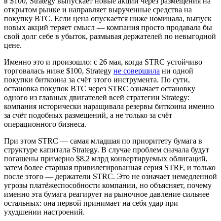
в $100, Strategy выпускает новые акции через размещения на
открытом рынке и направляет вырученные средства на
покупку BTC. Если цена опускается ниже номинала, выпуск
новых акций теряет смысл — компания просто продавала бы
свой долг себе в убыток, размывая держателей по невыгодной
цене.
Именно это и произошло: с 26 мая, когда STRC устойчиво
торговалась ниже $100, Strategy
не совершила
ни одной
покупки биткоина за счёт этого инструмента. По сути,
остановка покупок BTC через STRC означает остановку
одного из главных двигателей всей стратегии Strategy:
компания исторически наращивала резервы биткоина именно
за счёт подобных размещений, а не только за счёт
операционного бизнеса.
При этом STRC — самая младшая по приоритету бумага в
структуре капитала Strategy. В случае проблем сначала будут
погашены примерно $8,2 млрд конвертируемых облигаций,
затем более старшая привилегированная серия STRF, и только
после этого — держатели STRC. Это не означает немедленной
угрозы платёжеспособности компании, но объясняет, почему
именно эта бумага реагирует на рыночное давление сильнее
остальных: она первой принимает на себя удар при
ухудшении настроений.