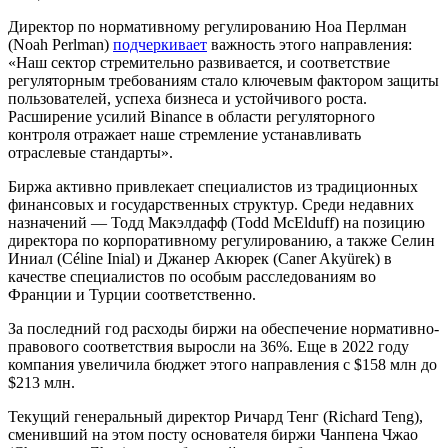
Директор по нормативному регулированию Ноа Перлман
(Noah Perlman)
подчеркивает
важность этого направления:
«Наш сектор стремительно развивается, и соответствие
регуляторным требованиям стало ключевым фактором защиты
пользователей, успеха бизнеса и устойчивого роста.
Расширение усилий Binance в области регуляторного
контроля отражает наше стремление устанавливать
отраслевые стандарты».
Биржа активно привлекает специалистов из традиционных
финансовых и государственных структур. Среди недавних
назначений — Тодд Макэлдафф (Todd McElduff) на позицию
директора по корпоративному регулированию, а также Селин
Иниал (Céline Inial) и Джанер Акюрек (Caner Akyürek) в
качестве специалистов по особым расследованиям во
Франции и Турции соответственно.
За последний год расходы биржи на обеспечение нормативно-
правового соответствия выросли на 36%. Еще в 2022 году
компания увеличила бюджет этого направления с $158 млн до
$213 млн.
Текущий генеральный директор Ричард Тенг (Richard Teng),
сменивший на этом посту основателя биржи Чанпена Чжао