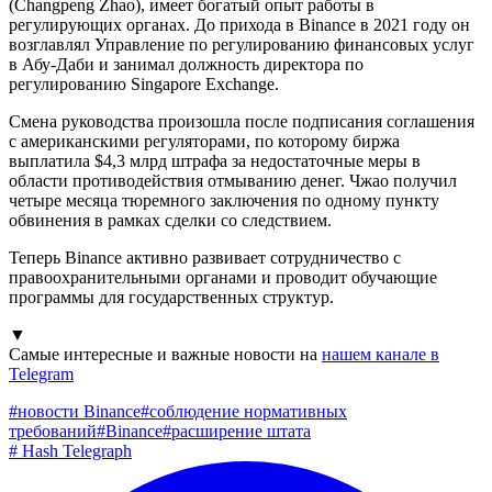
(Changpeng Zhao), имеет богатый опыт работы в
регулирующих органах. До прихода в Binance в 2021 году он
возглавлял Управление по регулированию финансовых услуг
в Абу-Даби и занимал должность директора по
регулированию Singapore Exchange.
Смена руководства произошла после подписания соглашения
с американскими регуляторами, по которому биржа
выплатила $4,3 млрд штрафа за недостаточные меры в
области противодействия отмыванию денег. Чжао получил
четыре месяца тюремного заключения по одному пункту
обвинения в рамках сделки со следствием.
Теперь Binance активно развивает сотрудничество с
правоохранительными органами и проводит обучающие
программы для государственных структур.
▼
Самые интересные и важные новости на
нашем канале в
Telegram
#
новости Binance
#
соблюдение нормативных
требований
#
Binance
#
расширение штата
#
Hash Telegraph