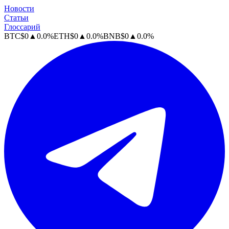
Новости
Статьи
Глоссарий
BTC
$
0
▲
0.0
%
ETH
$
0
▲
0.0
%
BNB
$
0
▲
0.0
%