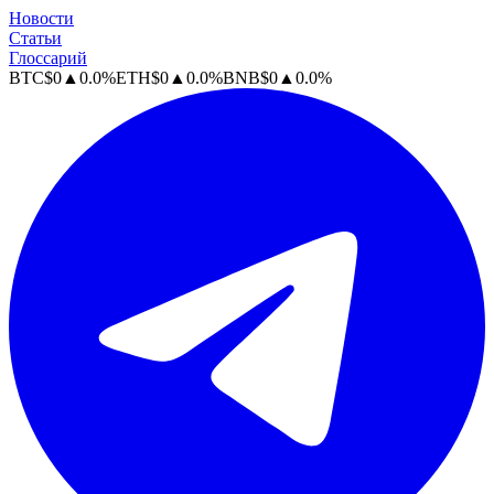
Новости
Статьи
Глоссарий
BTC
$
0
▲
0.0
%
ETH
$
0
▲
0.0
%
BNB
$
0
▲
0.0
%