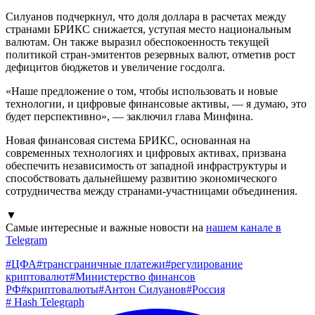
Силуанов подчеркнул, что доля доллара в расчетах между
странами БРИКС снижается, уступая место национальным
валютам. Он также выразил обеспокоенность текущей
политикой стран-эмитентов резервных валют, отметив рост
дефицитов бюджетов и увеличение госдолга.
«Наше предложение о том, чтобы использовать и новые
технологии, и цифровые финансовые активы, — я думаю, это
будет перспективно», — заключил глава Минфина.
Новая финансовая система БРИКС, основанная на
современных технологиях и цифровых активах, призвана
обеспечить независимость от западной инфраструктуры и
способствовать дальнейшему развитию экономического
сотрудничества между странами-участницами объединения.
▼
Самые интересные и важные новости на
нашем канале в
Telegram
#
ЦФА
#
трансграничные платежи
#
регулирование
криптовалют
#
Министерство финансов
РФ
#
криптовалюты
#
Антон Силуанов
#
Россия
#
Hash Telegraph