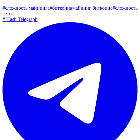
#
сложность майнинга
#
биткоин
#
майнинг биткоина
#
сложность
сети
#
Hash Telegraph