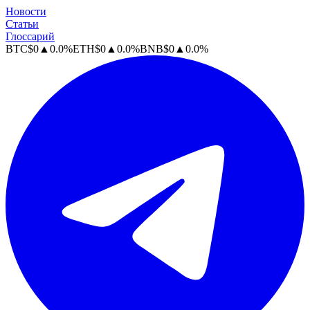
Новости
Статьи
Глоссарий
BTC
$
0
▲
0.0
%
ETH
$
0
▲
0.0
%
BNB
$
0
▲
0.0
%