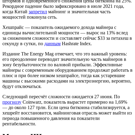
штормов и одновременного снижения цены биткоина на 25%.
Рекордное падение было зафиксировано в июле 2021 года,
когда Китай
запретил
майнинг и значительная часть
мощностей покинула сеть.
Хешпрайс — показатель ожидаемого дохода майнера с
единицы вычислительной мощности — вырос на 13% вслед
за снижением сложности и составляет сейчас $33 за петахеш в
секунду в сутки, по
данным
Hashrate Index.
Издание The Energy Mag отмечает, что это важный уровень:
его преодоление переводит значительную часть майнеров в
зону безубыточности по валовой прибыли. Эффективные
майнеры с современным оборудованием продолжат работать в
плюс и при более низком хешпрайсе, тогда как устаревшие
машины с высокими расходами на электроэнергию, вероятно,
будут отключаться.
Следующий пересчёт сложности ожидается 27 июня. По
прогнозу
Coinwarz, показатель вырастет примерно на 1,69%
— до около 127 трлн. Если цена биткоина стабилизируется, а
хешрейт восстановится, майнинговая отрасль может выйти из
периода повышенного давления на показатели
рентабельности.