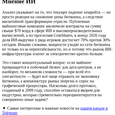
Мнение ИИ
Анализ указывает на то, что текущее падение хешрейта — не
просто реакция на снижение цены биткоина, а следствие
масштабной трансформации отрасли. Публичные
майнинговые компании заключили контракты на сумму
свыше $70 млрд в сфере ИИ и высокопроизводительных
вычислений, а по прогнозам CoinShares, к концу 2026 года
доля ИИ-выручки у ряда игроков достигнет 70% против 30%
сегодня. Иными словами, мощности уходят из сети биткоина
не только из-за нерентабельности, но и потому что рынок ИИ-
инфраструктуры платит за электричество кратно больше.
Это ставит концептуальный вопрос: если майнинг
превращается в побочный бизнес для дата-центров, а не
наоборот, то механизм сложности — при всей его
элегантности — будет всё чаще отражать не экономику
биткоина, а конъюнктуру рынка энергии и спрос на
графический процессоры. Насколько долго протокол,
созданный в 2009 году, способен оставаться якорем для
индустрии, которая стремительно переориентируется на
совершенно иные задачи?
▼ Самые интересные и важные новости на
нашем канале в
Telegram