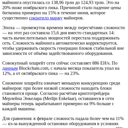
майнинга опустилась со 138,96 трлн до 124,93 трлн. Это на
20% ниже ноябрьского пика. Причиной стало падение цены
биткоина примерно на 15% в течение июня, которое
существенно
сократило маржу
майнеров.
Эпоха — промежуток времени между пересчётами сложности
— на этот раз составила 15,6 дня вместо стандартных 14:
часть вычислительных мощностей перестала поддерживать
сеть. Сложность майнинга автоматически корректируется,
чтобы удерживать скорость генерации блоков стабильной вне
зависимости от объёма задействованного оборудования.
Совокупный хешрейт сети сейчас составляет 886 EH/s. По
данным
Blockchain.com, с начала месяца показатель упал на
12%, а от октябрьского пика — на 23%.
Снижение хешрейта означает меньшую конкуренцию среди
майнеров: при более низкой сложности находить блоки
становится проще. Согласно расчётам криптотрейдера
Мерлейна Энкелара (Merlijn Enkelaar), оставшиеся в сети
майнеры теперь зарабатывают примерно на 9% больше с
каждой машины.
Для сравнения: в феврале сложность падала более чем на 11%
— из-за вынужденной остановки оборудования в условиях