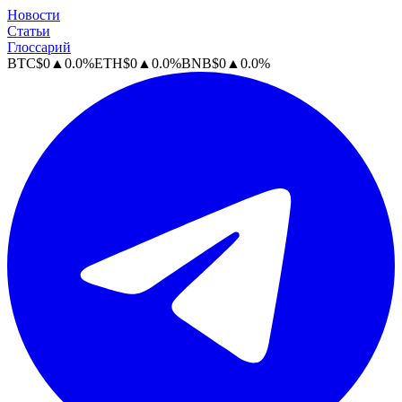
Новости
Статьи
Глоссарий
BTC
$
0
▲
0.0
%
ETH
$
0
▲
0.0
%
BNB
$
0
▲
0.0
%