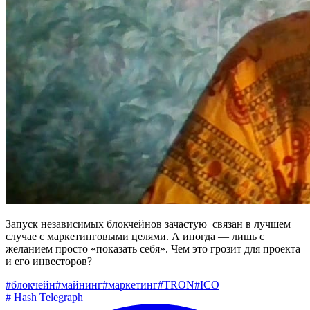
Запуск независимых блокчейнов зачастую связан в лучшем
случае с маркетинговыми целями. А иногда — лишь с
желанием просто «показать себя». Чем это грозит для проекта
и его инвесторов?
#
блокчейн
#
майнинг
#
маркетинг
#
TRON
#
ICO
#
Hash Telegraph