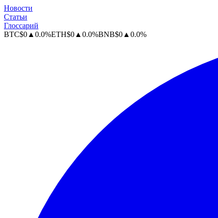
Новости
Статьи
Глоссарий
BTC
$
0
▲
0.0
%
ETH
$
0
▲
0.0
%
BNB
$
0
▲
0.0
%