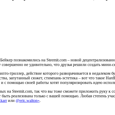
Бейкер познакомились на Steemit.com – новой децентрализованн
 совершенно не удивительно, что друзья решили создать мини-
ипто-триллер, действие которого разворачивается в недалеком 
, запутанный сюжет, стимпанк-эстетика – вот что такое HardFor
и и с помощью своей работы хотят популяризировать идею испо
ных на Steemit.com, так что вы тоже сможете приложить руку к 
т быть реализована только с вашей помощью. Любая степень участ
karr
или
@eric.walton»
.