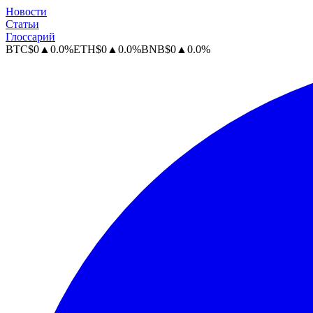
Новости
Статьи
Глоссарий
BTC
$
0
▲
0.0
%
ETH
$
0
▲
0.0
%
BNB
$
0
▲
0.0
%