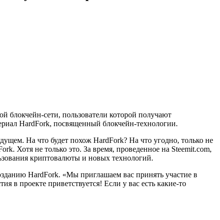
ой блокчейн-сети, пользователи которой получают
сериал HardFork, посвященный блокчейн-технологии.
будущем.
На что будет похож HardFork? На что угодно, только не
k. Хотя не только это. За время, проведенное на Steemit.com,
льзования криптовалюты и новых технологий.
созданию HardFork. «Мы приглашаем вас принять участие в
ия в проекте приветствуется! Если у вас есть какие-то