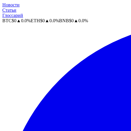
Новости
Статьи
Глоссарий
BTC
$
0
▲
0.0
%
ETH
$
0
▲
0.0
%
BNB
$
0
▲
0.0
%