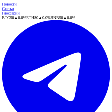
Новости
Статьи
Глоссарий
BTC
$
0
▲
0.0
%
ETH
$
0
▲
0.0
%
BNB
$
0
▲
0.0
%