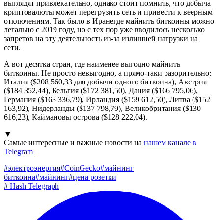
выглядят привлекательно, однако стоит помнить, что добыча
криптовалюты может перегрузить сеть и привести к веерным
отключениям. Так было в Иранегде майнить биткоины можно
легально с 2019 году, но с тех пор уже вводилось несколько
запретов на эту деятельность из-за излишней нагрузки на
сети.
А вот десятка стран, где наименее выгодно майнить
биткоины. Не просто невыгодно, а прямо-таки разорительно:
Италия ($208 560,33 для добычи одного биткоина), Австрия
($184 352,44), Бельгия ($172 381,50), Дания ($166 795,06),
Германия ($163 336,79), Ирландия ($159 612,50), Литва ($152
163,92), Нидерланды ($137 798,79), Великобритания ($130
616,23), Каймановы острова ($128 222,04).
▼
Самые интересные и важные новости на
нашем канале в
Telegram
#
электроэнергия
#
CoinGecko
#
майнинг
биткоина
#
майнинг
#
цена розетки
#
Hash Telegraph