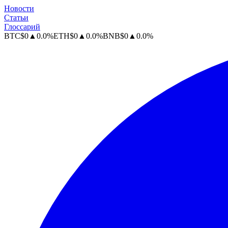
Новости
Статьи
Глоссарий
BTC
$
0
▲
0.0
%
ETH
$
0
▲
0.0
%
BNB
$
0
▲
0.0
%