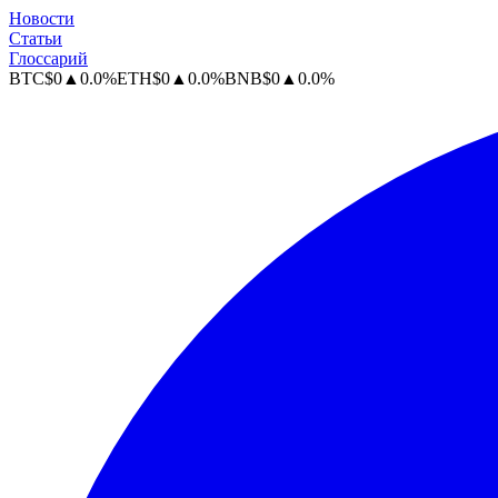
Новости
Статьи
Глоссарий
BTC
$
0
▲
0.0
%
ETH
$
0
▲
0.0
%
BNB
$
0
▲
0.0
%