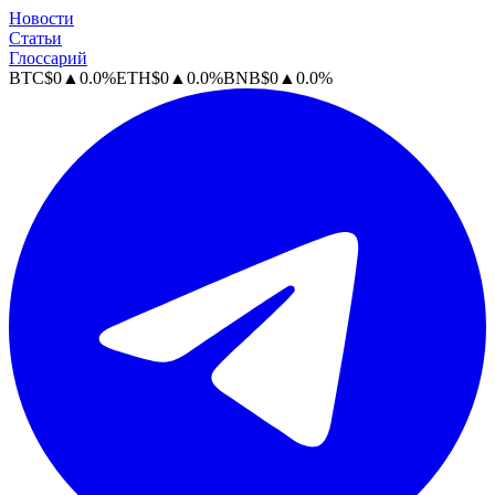
Новости
Статьи
Глоссарий
BTC
$
0
▲
0.0
%
ETH
$
0
▲
0.0
%
BNB
$
0
▲
0.0
%