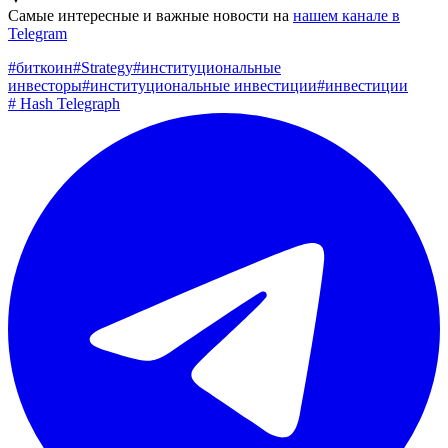
Самые интересные и важные новости на
нашем канале в
Telegram
#
биткоин
#
Strategy
#
институциональные
инвесторы
#
институциональные инвестиции
#
инвестиции
#
Hash Telegraph