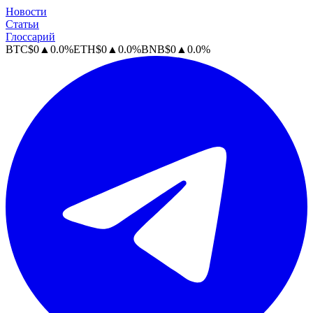
Новости
Статьи
Глоссарий
BTC
$
0
▲
0.0
%
ETH
$
0
▲
0.0
%
BNB
$
0
▲
0.0
%