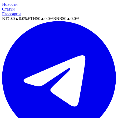
Новости
Статьи
Глоссарий
BTC
$
0
▲
0.0
%
ETH
$
0
▲
0.0
%
BNB
$
0
▲
0.0
%