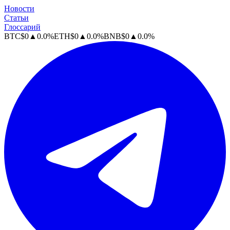
Новости
Статьи
Глоссарий
BTC
$
0
▲
0.0
%
ETH
$
0
▲
0.0
%
BNB
$
0
▲
0.0
%