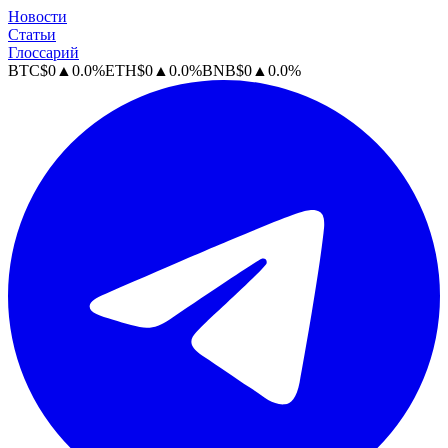
Новости
Статьи
Глоссарий
BTC
$
0
▲
0.0
%
ETH
$
0
▲
0.0
%
BNB
$
0
▲
0.0
%