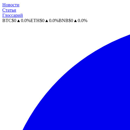
Новости
Статьи
Глоссарий
BTC
$
0
▲
0.0
%
ETH
$
0
▲
0.0
%
BNB
$
0
▲
0.0
%