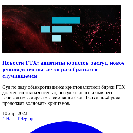
Новости FTX: аппетиты юристов растут, новое
руководство пытается разобраться в
случившемся
Суд по делу обанкротившейся криптовалютной биржи FTX
должен состояться осенью, но судьба денег и бывшего
генерального директора компании Сэма Бэнкмана-Фрида
продолжат волновать криптанов.
10 апр. 2023
#
Hash Telegraph