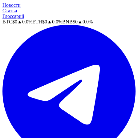
Новости
Статьи
Глоссарий
BTC
$
0
▲
0.0
%
ETH
$
0
▲
0.0
%
BNB
$
0
▲
0.0
%