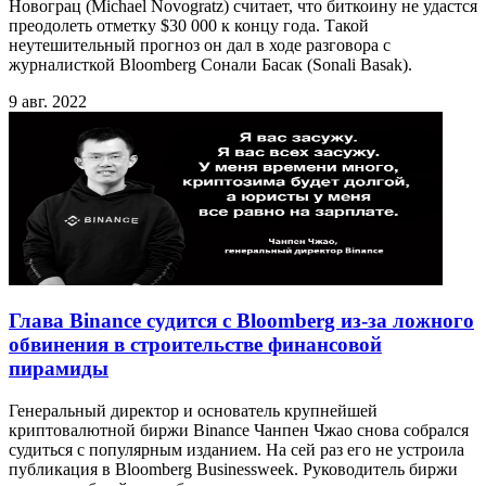
Новограц (Michael Novogratz) считает, что биткоину не удастся
преодолеть отметку $30 000 к концу года. Такой
неутешительный прогноз он дал в ходе разговора с
журналисткой Bloomberg Сонали Басак (Sonali Basak).
9 авг. 2022
Глава Binance судится с Bloomberg из-за ложного
обвинения в строительстве финансовой
пирамиды
Генеральный директор и основатель крупнейшей
криптовалютной биржи Binance Чанпен Чжао снова собрался
судиться с популярным изданием. На сей раз его не устроила
публикация в Bloomberg Businessweek. Руководитель биржи