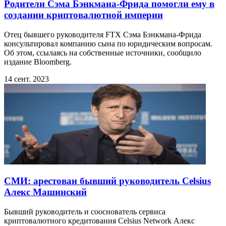
Родители Сэма Бэнкмана-Фрида помогли ему в
создании криптовалютной империи
Отец бывшего руководителя FTX Сэма Бэнкмана-Фрида
консультировал компанию сына по юридическим вопросам.
Об этом, ссылаясь на собственные источники, сообщило
издание Bloomberg.
14 сент. 2023
СМИ: арестован бывший руководитель Celsius
Алекс Машинский
Бывший руководитель и сооснователь сервиса
криптовалютного кредитования Celsius Network Алекс