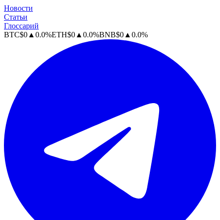
Новости
Статьи
Глоссарий
BTC
$
0
▲
0.0
%
ETH
$
0
▲
0.0
%
BNB
$
0
▲
0.0
%