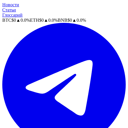
Новости
Статьи
Глоссарий
BTC
$
0
▲
0.0
%
ETH
$
0
▲
0.0
%
BNB
$
0
▲
0.0
%