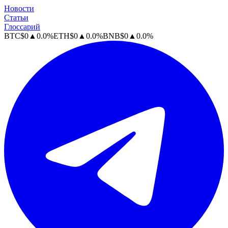
Новости
Статьи
Глоссарий
BTC
$
0
▲
0.0
%
ETH
$
0
▲
0.0
%
BNB
$
0
▲
0.0
%