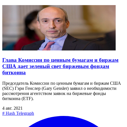
Глава Комиссии по ценным бумагам и биржам
США дает зеленый свет биржевым фондам
биткоина
Председатель Комиссии по ценным бумагам и биржам США
(SEC) Гэри Генслер (Gary Gensler) заявил о необходимости
рассмотрения агентством заявок на биржевые фонды
биткоина (ETF).
4 авг. 2021
#
Hash Telegraph