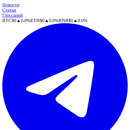
Новости
Статьи
Глоссарий
BTC
$
0
▲
0.0
%
ETH
$
0
▲
0.0
%
BNB
$
0
▲
0.0
%