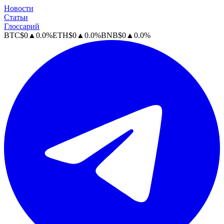
Новости
Статьи
Глоссарий
BTC
$
0
▲
0.0
%
ETH
$
0
▲
0.0
%
BNB
$
0
▲
0.0
%