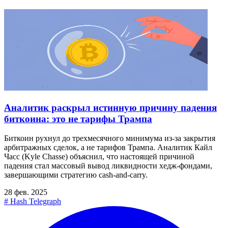
Аналитик раскрыл истинную причину падения
биткоина: это не тарифы Трампа
Биткоин рухнул до трехмесячного минимума из-за закрытия
арбитражных сделок, а не тарифов Трампа. Аналитик Кайл
Часс (Kyle Chasse) объяснил, что настоящей причиной
падения стал массовый вывод ликвидности хедж-фондами,
завершающими стратегию cash-and-carry.
28 фев. 2025
#
Hash Telegraph