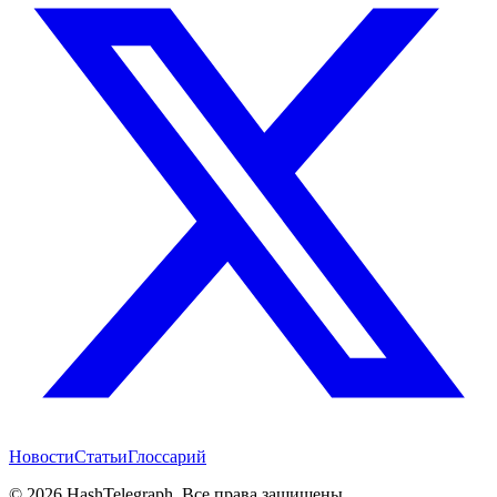
Новости
Статьи
Глоссарий
©
2026
HashTelegraph. Все права защищены.