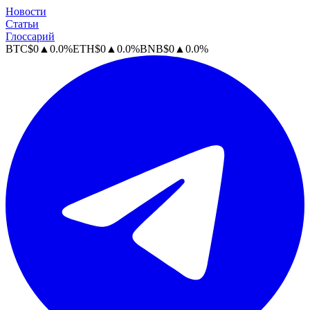
Новости
Статьи
Глоссарий
BTC
$
0
▲
0.0
%
ETH
$
0
▲
0.0
%
BNB
$
0
▲
0.0
%