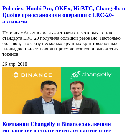
Poloniex, Huobi Pro, OKEx, HitBTC, Changelly и
Quoine приостановили операции с ERC-20-
активами
История с багом в смарт-контрактах некоторых активов
стандарта ERC-20 получила большой резонанс. Настолько
большой, что сразу несколько крупных криптовалютных
площадок приостановили прием депозитов и вывод этих
токенов.
26 апр. 2018
Компании Changelly и Binance заключили
соглашение о стратегическом партнерстве