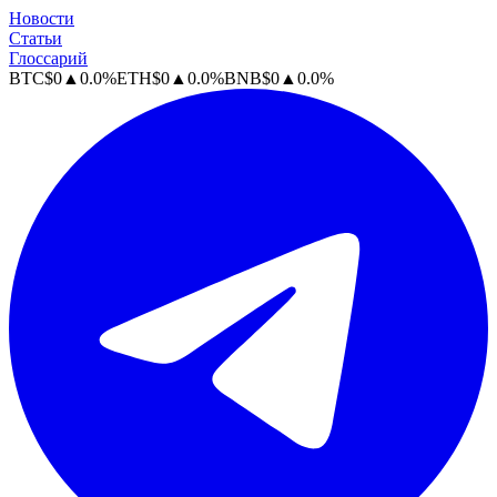
Новости
Статьи
Глоссарий
BTC
$
0
▲
0.0
%
ETH
$
0
▲
0.0
%
BNB
$
0
▲
0.0
%