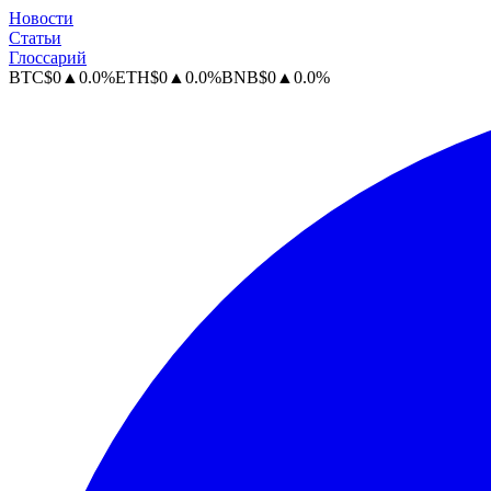
Новости
Статьи
Глоссарий
BTC
$
0
▲
0.0
%
ETH
$
0
▲
0.0
%
BNB
$
0
▲
0.0
%