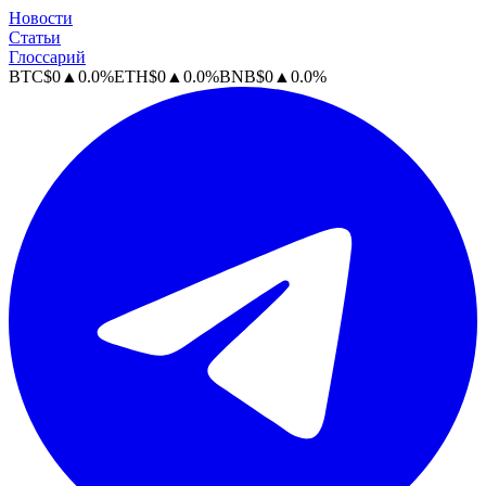
Новости
Статьи
Глоссарий
BTC
$
0
▲
0.0
%
ETH
$
0
▲
0.0
%
BNB
$
0
▲
0.0
%