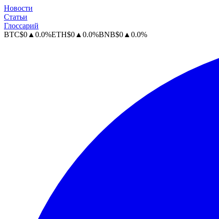
Новости
Статьи
Глоссарий
BTC
$
0
▲
0.0
%
ETH
$
0
▲
0.0
%
BNB
$
0
▲
0.0
%