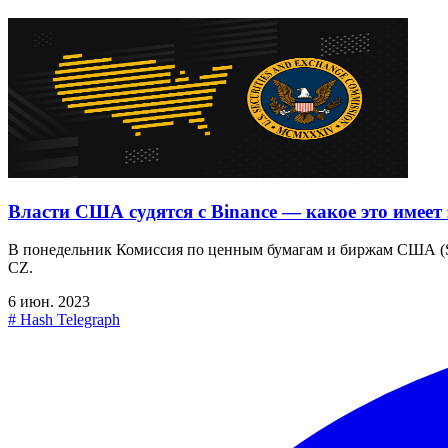
Власти США судятся с Binance — какое это имеет
В понедельник Комиссия по ценным бумагам и биржам США (SEC
CZ.
6 июн. 2023
#
Hash Telegraph