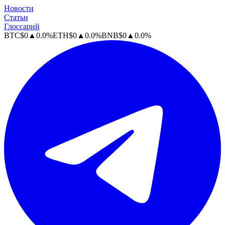
Новости
Статьи
Глоссарий
BTC
$
0
▲
0.0
%
ETH
$
0
▲
0.0
%
BNB
$
0
▲
0.0
%