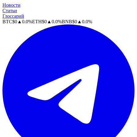
Новости
Статьи
Глоссарий
BTC
$
0
▲
0.0
%
ETH
$
0
▲
0.0
%
BNB
$
0
▲
0.0
%