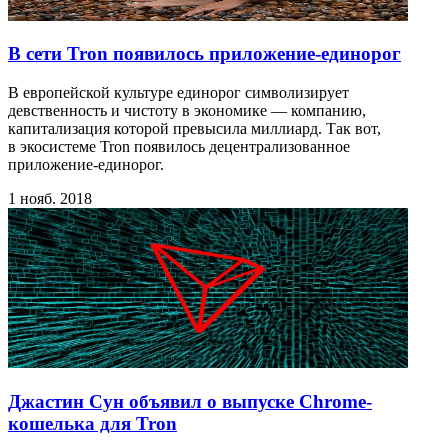
В сети Tron появилось приложение-единорог
В европейской культуре единорог символизирует
девственность и чистоту в экономике — компанию,
капитализация которой превысила миллиард. Так вот,
в экосистеме Tron появилось децентрализованное
приложение-единорог.
1 нояб. 2018
Джастин Сун объявил о выпуске Chrome-
кошелька для Tron