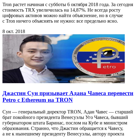
Tron растет начиная с субботы 6 октября 2018 года. За сегодня
стоимость TRX увеличилась на 14,87%. Не всегда росту
цифровых активов можно найти объяснение, но в случае
с Tron ничего объяснять не нужно: все предельно ясно.
8 окт. 2018
Джастин Сун призывает Адана Чавеса перевести
Petro с Ethereum на TRON
Сун — генеральный директор TRON, Адан Чавес — старший
брат покойного президента Венесуэлы Уго Чавеса, бывший
губернаторoм штата Баринас, послом на Кубе и министром
образования. Странно, что Джастин обращается к Чавесу,
а не к нынешнему президенту Венесуэлы, автору проекта