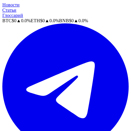
Новости
Статьи
Глоссарий
BTC
$
0
▲
0.0
%
ETH
$
0
▲
0.0
%
BNB
$
0
▲
0.0
%